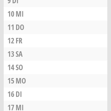
9
DI
10
MI
11
DO
12
FR
13
SA
14
SO
15
MO
16
DI
17
MI