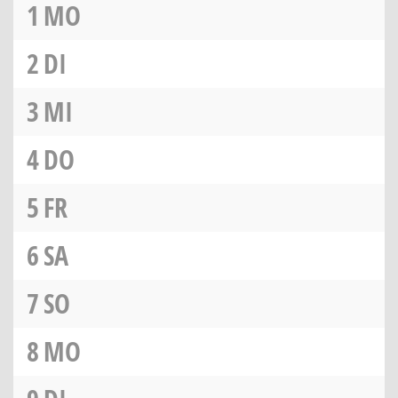
1
MO
2
DI
3
MI
4
DO
5
FR
6
SA
7
SO
8
MO