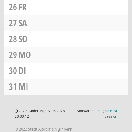
26
FR
27
SA
28
SO
29
MO
30
DI
31
MI
letzte Änderung: 07.08.2026
Software:
Sitzungsdienst
(Wird in
20:00:12
Session
© 2023 Stadt Altdorf b.Nürnberg