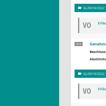
GL/0018/2022
VO
Erlä
Genehmig
Ö 3
Beschluss
Abstimmu
GL/0019/2022
VO
Erlä