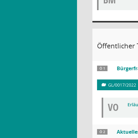
Öffentlicher 
Bürgerf
Ö 1
GL/0017/2022
VO
Erlä
Aktuell
Ö 2