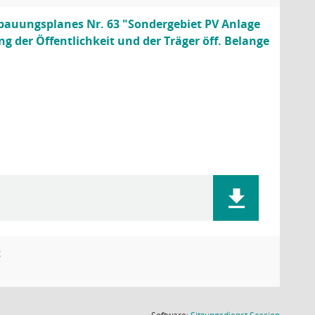
bauungsplanes Nr. 63 "Sondergebiet PV Anlage
g der Öffentlichkeit und der Träger öff. Belange
t
(Wird in