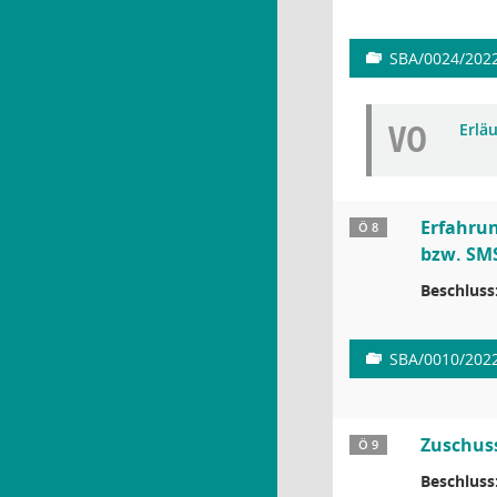
SBA/0024/202
VO
Erlä
Erfahrun
Ö 8
bzw. SM
Beschluss
SBA/0010/202
Zuschuss
Ö 9
Beschluss