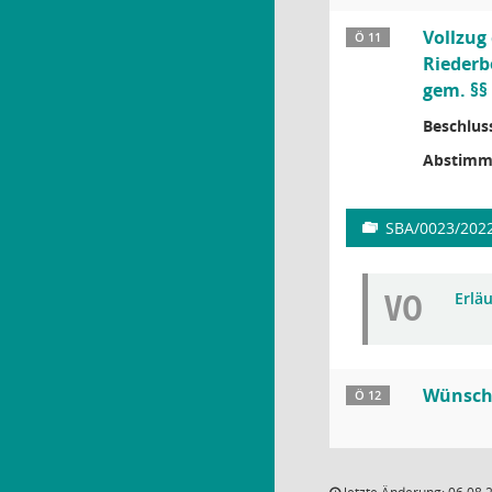
Vollzug
Ö 11
Riederb
gem. §§ 
Beschlus
Abstimm
SBA/0023/202
VO
Erlä
Wünsche
Ö 12