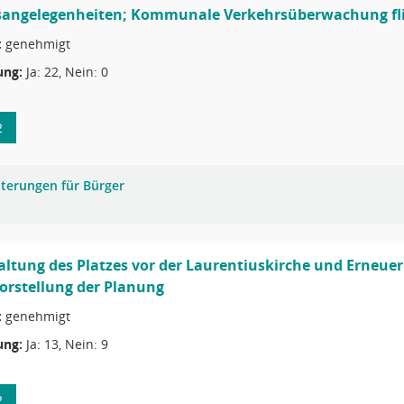
sangelegenheiten; Kommunale Verkehrsüberwachung fl
:
genehmigt
ng:
Ja: 22, Nein: 0
2
uterungen für Bürger
ltung des Platzes vor der Laurentiuskirche und Erneue
orstellung der Planung
:
genehmigt
ng:
Ja: 13, Nein: 9
2