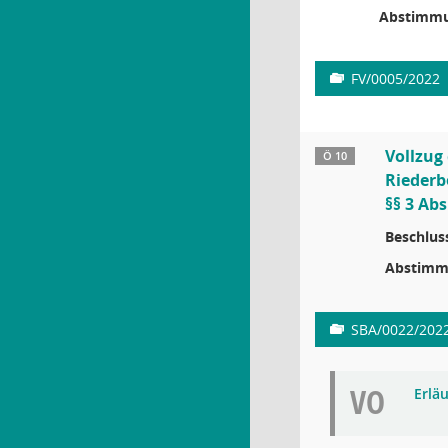
Abstimmu
FV/0005/2022
Vollzug
Ö 10
Riederb
§§ 3 Abs
Beschlus
Abstimm
SBA/0022/202
VO
Erlä