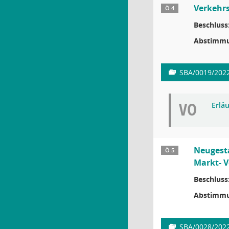
Verkehr
Ö 4
Beschluss
Abstimmu
SBA/0019/202
VO
Erlä
Neugesta
Ö 5
Markt- V
Beschluss
Abstimmu
SBA/0028/202