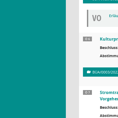
VO
Erlä
Kulturpr
Ö 6
Beschluss
Abstimmu
BÜA/0003/202
Stromtra
Ö 7
Vorgehe
Beschluss
Abstimmu